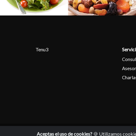
Tenu3
Servic
Consul
Asesor
Charla
© 2017 - 2026. Tenu3.
Aceptas el uso de cookies?
🍪 Utilizamos cookie