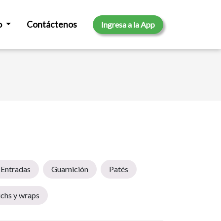
o
Contáctenos
Ingresa a la App
Entradas
Guarnición
Patés
chs y wraps