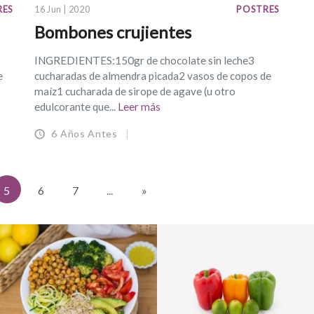
RES
16 Jun | 2020
POSTRES
Bombones crujientes
INGREDIENTES:150gr de chocolate sin leche3
e
cucharadas de almendra picada2 vasos de copos de
maíz1 cucharada de sirope de agave (u otro
edulcorante que...
Leer más
6 Años Antes
5
6
7
...
»