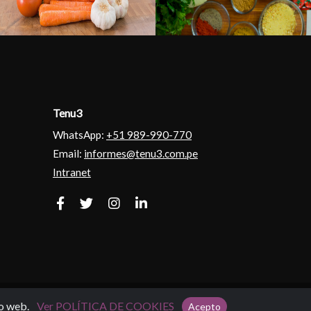
Tenu3
WhatsApp:
+51 989-990-770
Email:
informes@tenu3.com.pe
Intranet
Powered By
Wasp Soluciones
io web.
Ver POLÍTICA DE COOKIES
Acepto