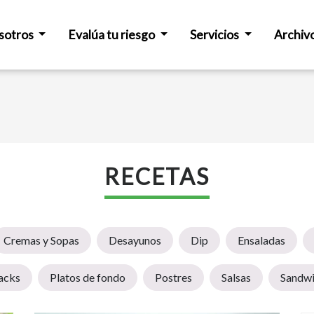
sotros
Evalúa tu riesgo
Servicios
Archiv
RECETAS
Cremas y Sopas
Desayunos
Dip
Ensaladas
acks
Platos de fondo
Postres
Salsas
Sandwi