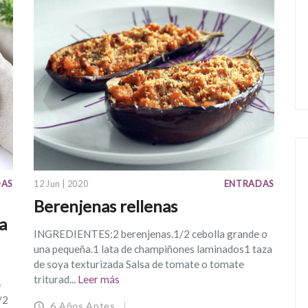
DAS
12 Jun | 2020
ENTRADAS
Berenjenas rellenas
a
INGREDIENTES:2 berenjenas.1/2 cebolla grande o
una pequeña.1 lata de champiñones laminados1 taza
de soya texturizada Salsa de tomate o tomate
triturad...
Leer más
e
/2
6 Años Antes