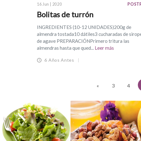
16 Jun | 2020
POST
Bolitas de turrón
INGREDIENTES (10-12 UNIDADES)200g de
almendra tostada10 dátiles3 cucharadas de sirop
de agave PREPARACIÓNPrimero tritura las
almendras hasta que qued...
Leer más
6 Años Antes
«
3
4