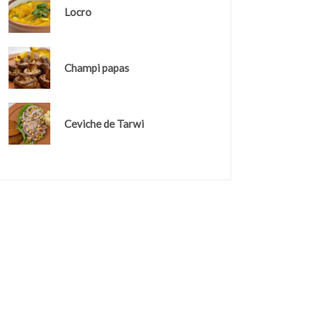
Locro
Champi papas
Ceviche de Tarwi