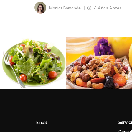
Monica Bamonde
6 Años Antes
Tenu3
Servic
Consul