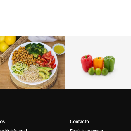
ios
Contacto
ta Nutricional
Envía tu mensaje