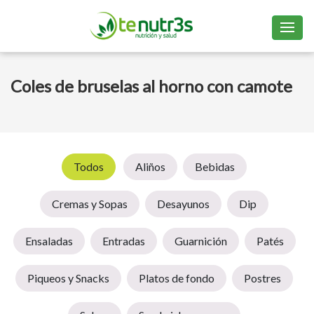
Coles de bruselas al horno con camote
Todos
Aliños
Bebidas
Cremas y Sopas
Desayunos
Dip
Ensaladas
Entradas
Guarnición
Patés
Piqueos y Snacks
Platos de fondo
Postres