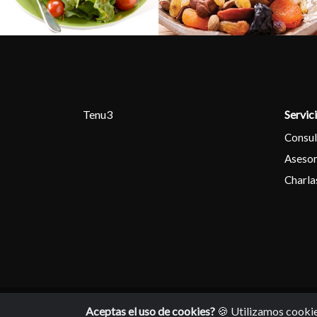
Tenu3
Servic
Consul
Asesor
Charla
© 2017 - 2026. Tenu3.
Aceptas el uso de cookies?
🍪 Utilizamos cookie