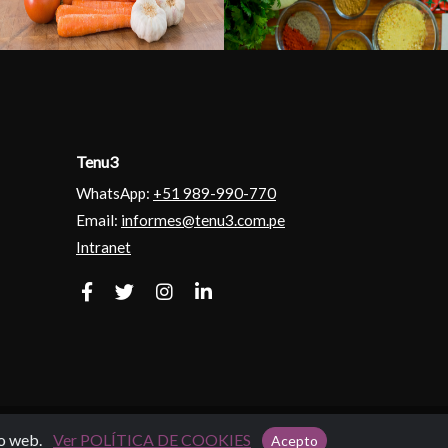
Tenu3
WhatsApp:
+51 989-990-770
Email:
informes@tenu3.com.pe
Intranet
Powered By
Wasp Soluciones
io web.
Ver POLÍTICA DE COOKIES
Acepto