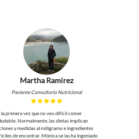
Pacien
Mónica ha si
empezar a lle
Martha Ramirez
planes de al
mis necesidad
Paciente Consultorio Nutricional
este camino 
 la primera vez que no veo difícil comer
ludable. Normalmente, las dietas implican
ciones y medidas al miligramo e ingredientes
fíciles de encontrar. Mónica se las ha ingeniado