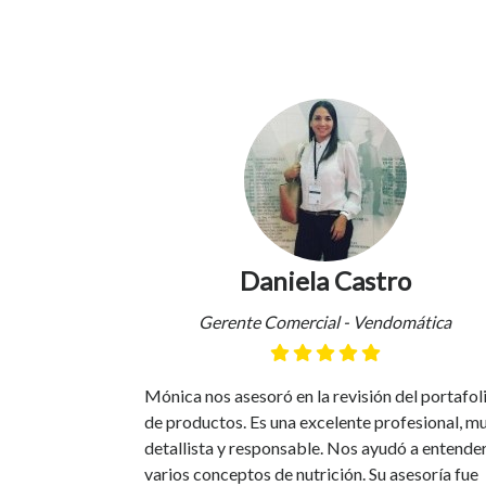
cional
mos a
jercicios, me
Daniela Castro
erivada con
a, me dijo lo
Gerente Comercial - Vendomática
r y hacer
jores, en
 Se que es un
Mónica nos asesoró en la revisión del portafol
 la mejor!
de productos. Es una excelente profesional, m
detallista y responsable. Nos ayudó a entende
varios conceptos de nutrición. Su asesoría fue