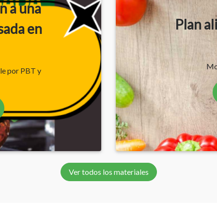
n a una
Plan a
sada en
Mo
le por PBT y
Ver todos los materiales