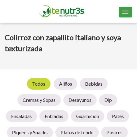
Colirroz con zapallito italiano y soya
texturizada
Todos
Aliños
Bebidas
Cremas y Sopas
Desayunos
Dip
Ensaladas
Entradas
Guarnición
Patés
Piqueos y Snacks
Platos de fondo
Postres